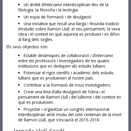
Un àmbit d’intercanvi interdisciplinari des de la
filologia, la filosofia i la teologia.
Un espai de formació i de divulgació.
Una iniciativa que recull una llarga i fecunda tradició
d’estudis sobre Ramon Llull, el seu pensament, la seva
obra i el context en què aquesta es produeix i es difon
al llarg dels segles.
Els seus objectius són:
Establir dinàmiques de col·laboració i d’intercanvi
entre els professors i investigadors de les quatre
institucions que es dediquen als estudis lul·lians.
Potenciar el rigor científic i acadèmic dels estudis
lul·lians que es produeixen al nostre país.
Contribuir a la formació de nous investigadors.
Crear una línia d’alta divulgació de l’obra i el
pensament de Ramon Llull i del lul·lisme i del context en
què es produeixen.
Projectar i organitzar un congrés internacional
interdisciplinari amb motiu del setè centenari de la mort
de Ramon Llull, que s’escaurà el 2015-2016.
Jornada Llull-Gaudí